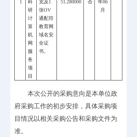
1
科
宽及1
51.280000
否
年06
研
张OV
月
计
通配符
算
教育网
机
域名安
网
全证
服
书。
务
项
目
本次公开的采购意向是本单位政
府采购工作的初步安排，具体采购项
目情况以相关采购公告和采购文件为
准。