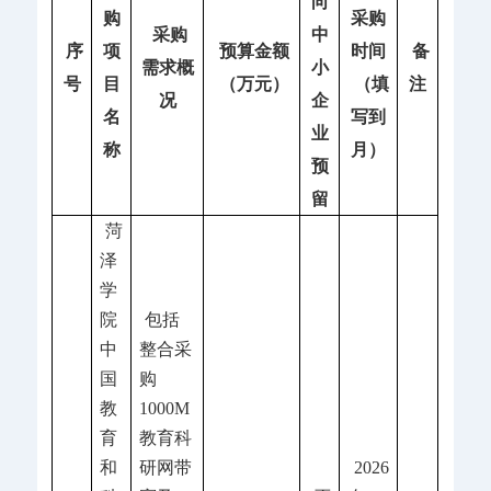
向
购
采购
采购
中
序
项
预算金额
时间
备
需求概
小
号
目
（万元）
（填
注
况
企
名
写到
业
称
月）
预
留
菏
泽
学
院
包括
中
整合采
国
购
教
1000M
育
教育科
和
研网带
2026