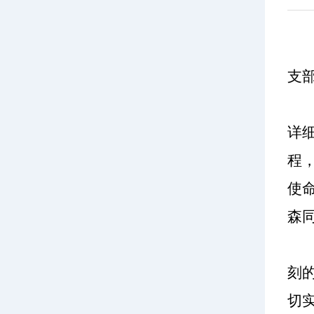
支
详
程
使
森
刻
切